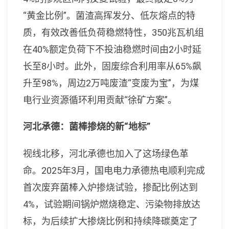
“黄金比例”。菌渣高挥发分、低灰熔点的特
质，有效改善低负荷稳燃特性，350兆瓦机组
在40%额定负荷下不投油稳燃时间由2小时延
长至8小时。此外，固废综合利用率从65%飙
升至98%，周边2万吨废渣“变废为宝”，为煤
电行业资源循环利用贡献“徐矿方案”。
河北承德：菌棒掺烧的新“地标”
视线北移，河北承德也加入了这场绿色革
命。2025年3月，国电电力承德热电顺利完成
首次废弃菌棒入炉掺烧试验，掺配比例达到
4%，试验期间锅炉燃烧稳定、污染物排放达
标，为后续扩大掺烧比例和持续降碳奠定了