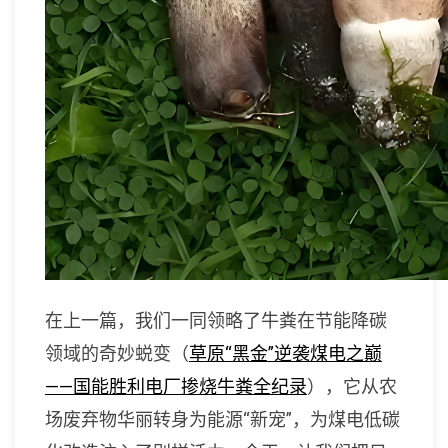
在上一篇，我们一同领略了牛粪在节能降碳
领域的奇妙蜕变（
草原“黑金”逆袭煤电之巅
——国能胜利电厂掺烧牛粪全纪录
），它从农
场废弃物华丽转身为能源“新宠”，为煤电低碳