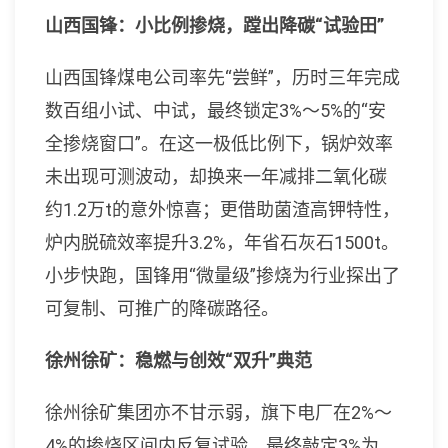
山西国锋：小比例掺烧，蹚出降碳“试验田”
山西国锋煤电公司率先“尝鲜”，历时三年完成
数百组小试、中试，最终锁定3%～5%的“安
全掺烧窗口”。在这一极低比例下，锅炉效率
未出现可测波动，却换来一年减排二氧化碳
约1.2万t的意外惊喜；更借助菌渣高钾特性，
炉内脱硫效率提升3.2%，年省石灰石1500t。
小步快跑，国锋用“微量级”掺烧为行业探出了
可复制、可推广的降碳路径。
徐州徐矿：稳燃与创效“双升”典范
徐州徐矿集团亦不甘示弱，旗下电厂在2%～
4%的掺烧区间内反复试验，最终敲定3%为