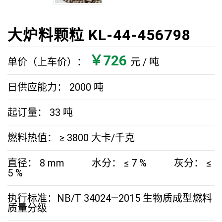
大炉料颗粒 KL-44-456798
￥726
单价（上车价）：
元 / 吨
日供应能力：
2000
吨
起订量：
33
吨
燃料热值：
≥ 3800
大卡/千克
直径：
8
mm 水分：
≤ 7
% 灰分：
≤
5
%
执行标准：NB/T 34024—2015 生物质成型燃料
质量分级