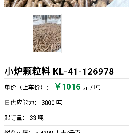
小炉颗粒料 KL-41-126978
￥1016
单价（上车价）：
元 / 吨
日供应能力：
3000
吨
起订量：
33
吨
燃料热值：
≥ 4200
大卡/千克